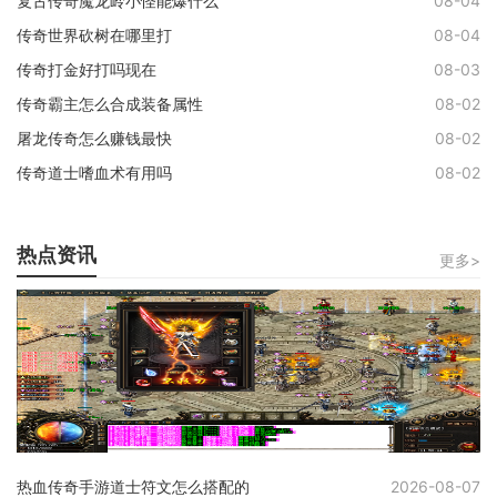
复古传奇魔龙岭小怪能爆什么
08-04
传奇世界砍树在哪里打
08-04
传奇打金好打吗现在
08-03
传奇霸主怎么合成装备属性
08-02
屠龙传奇怎么赚钱最快
08-02
传奇道士嗜血术有用吗
08-02
热点资讯
更多>
热血传奇手游道士符文怎么搭配的
2026-08-07