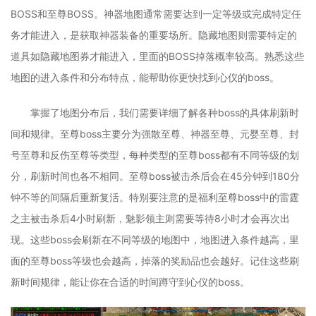
BOSS和至尊BOSS。神器地图通常需要达到一定等级或完成特定任
务才能进入，是获取神器装备的重要场所。隐藏地图则需要特定的
道具如隐藏地图券才能进入，里面的BOSS掉落概率较高。熟悉这些
地图的进入条件和分布特点，能帮助你更快找到心仪的boss。
掌握了地图分布后，我们需要详细了解各种boss的具体刷新时
间和规律。至尊boss主要分为强散至尊、神器至尊、元婴至尊、封
号至尊和反伤至尊等类型，每种类型的至尊boss都有不同等级的划
分，刷新时间也各不相同。至尊boss被击杀后会在45分钟到180分
钟不等的间隔后重新复活。特别要注意的是福利至尊boss中的雷霆
之主被击杀后4小时刷新，魅影领主则需要等待8小时才会再次出
现。这些boss会刷新在不同等级的地图中，地图进入条件越高，里
面的至尊boss等级也会越高，掉落的奖励品也会越好。记住这些刷
新时间规律，能让你在合适的时间蹲守到心仪的boss。