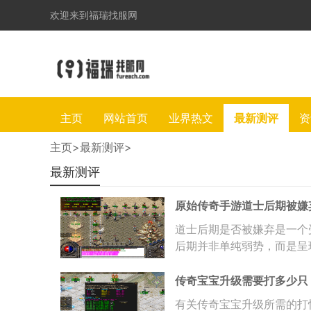
欢迎来到福瑞找服网
主页
网站首页
业界热文
最新测评
资
主页
>
最新测评
>
最新测评
原始传奇手游道士后期被嫌
道士后期是否被嫌弃是一个
后期并非单纯弱势，而是呈
现较为平庸，尤
传奇宝宝升级需要打多少只
有关传奇宝宝升级所需的打