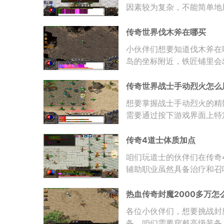
因素较为复杂，不能简单地
宝宝在升级过程
传奇世界伐木斧在哪买
小伙伴们想要知道伐木斧在
岛的坐标附近，铁匠铺里会
花费一些金币就
传奇世界战士手动烈火怎么
想要掌握战士手动烈火的精
需要通过按下游戏界面上特
保技能的冷却时
传奇4道士体质加点
咱们玩道士的伙伴们在传奇
辅助职业虽然具备治疗和召
路线将大部分点数
热血传奇封魔2000多万怎
各位小伙伴们，想要挑战封
备。咱们需要穿戴高级装备