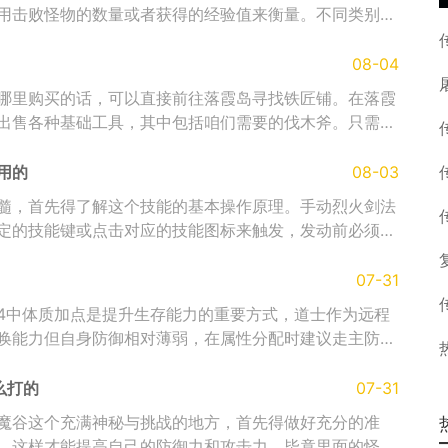
用击败怪物的数量或者获得的经验值来衡量。不同类别的
08-04
哪里购买的话，可以直接前往落霞岛寻找铁匠铺。在落霞
出售各种基础工具，其中包括咱们需要的伐木斧。只需要
用的
08-03
髓，首先得了解这个技能的基本操作原理。手动烈火剑法
定的技能键或点击对应的技能图标来触发，发动前必须确
07-31
4中体质加点是提升生存能力的重要方式，道士作为远程
唤能力但自身防御相对薄弱，在属性分配时建议走主防御
么打的
07-31
魔谷这个充满神秘与挑战的地方，首先得做好充分的准
，这样才能提高自己的防御力和攻击力，毕竟里面的怪物