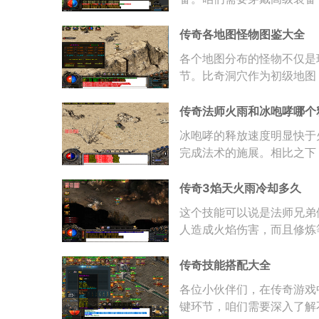
等级可不低。还要
传奇各地图怪物图鉴大全
各个地图分布的怪物不仅是
节。比奇洞穴作为初级地图
骷髅、骷髅战士以
传奇法师火雨和冰咆哮哪个
冰咆哮的释放速度明显快于
完成法术的施展。相比之下
间。这种速度差异
传奇3焰天火雨冷却多久
这个技能可以说是法师兄弟
人造成火焰伤害，而且修炼
群刷的朋友来说
传奇技能搭配大全
各位小伙伴们，在传奇游戏
键环节，咱们需要深入了解