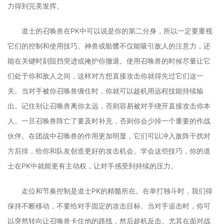
力得到完美发挥。
道士的召唤兽在PK中可以说是你的第二分身，所以一定要重视
它们的控制和使用技巧。神兽或骷髅不仅能吸引敌人的注意力，还
能在关键时刻阻挡突进或掩护你撤退。使用召唤兽的时候尽量让它
们处于你和敌人之间，这样对方想直接攻击你就得先过它们这一
关。当对手被你召唤兽缠住时，你就可以趁机用远程技能持续输
出。记住别让召唤兽离你太远，否则容易被对手绕开直接攻击你本
人。一旦召唤兽阵亡了要及时补充，否则你会少掉一个重要的作战
伙伴。在团战中召唤兽的作用更加明显，它们可以冲入敌阵干扰对
方后排，给你和队友创造更好的攻击机会。学会这些技巧，你的道
士在PK中就能更有主动权，让对手感受到持续的压力。
走位和节奏控制是道士PK的精髓所在。在单打独斗时，我们得
保持不断移动，不要给对手固定的攻击目标。当对手追击时，你可
以突然转向让召唤兽卡住他的路线，然后趁机反击。尤其在面对战