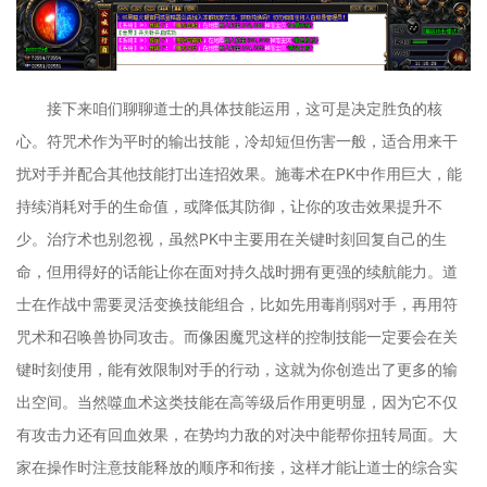
接下来咱们聊聊道士的具体技能运用，这可是决定胜负的核
心。符咒术作为平时的输出技能，冷却短但伤害一般，适合用来干
扰对手并配合其他技能打出连招效果。施毒术在PK中作用巨大，能
持续消耗对手的生命值，或降低其防御，让你的攻击效果提升不
少。治疗术也别忽视，虽然PK中主要用在关键时刻回复自己的生
命，但用得好的话能让你在面对持久战时拥有更强的续航能力。道
士在作战中需要灵活变换技能组合，比如先用毒削弱对手，再用符
咒术和召唤兽协同攻击。而像困魔咒这样的控制技能一定要会在关
键时刻使用，能有效限制对手的行动，这就为你创造出了更多的输
出空间。当然噬血术这类技能在高等级后作用更明显，因为它不仅
有攻击力还有回血效果，在势均力敌的对决中能帮你扭转局面。大
家在操作时注意技能释放的顺序和衔接，这样才能让道士的综合实