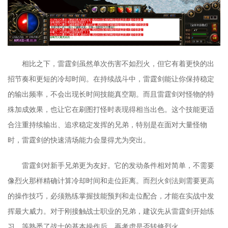
相比之下，雷霆剑虽然单次伤害不如烈火，但它有着更快的出
招节奏和更短的冷却时间。在持续战斗中，雷霆剑能让你保持稳定
的输出频率，不会出现长时间技能真空期。而且雷霆剑对怪物的特
殊加成效果，也让它在刷图打怪时表现得相当出色。这个技能更适
合注重持续输出、追求稳定发挥的兄弟，特别是在面对大量怪物
时，雷霆剑的快速清场能力会显得尤为突出。
雷霆剑对新手兄弟更为友好。它的发动条件相对简单，不需要
像烈火那样精确计算冷却时间和走位距离。而烈火剑法则需要更高
的操作技巧，必须熟练掌握技能预判和走位配合，才能在实战中发
挥最大威力。对于刚接触战士职业的兄弟，建议先从雷霆剑开始练
习，等熟悉了战士的基本操作后，再考虑是否转修烈火。