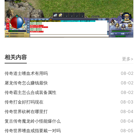
相关内容
更多>
传奇道士嗜血术有用吗
08-02
屠龙传奇怎么赚钱最快
08-02
传奇霸主怎么合成装备属性
08-02
传奇打金好打吗现在
08-03
传奇世界砍树在哪里打
08-04
复古传奇魔龙岭小怪能爆什么
08-04
传奇世界嗜血戒指要戴一对吗
08-05